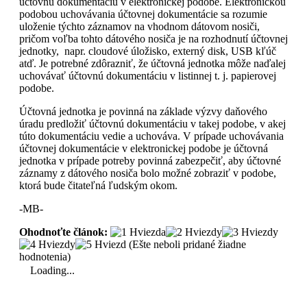
účtovnú dokumentáciu v elektronickej podobe. Elektronickou
podobou uchovávania účtovnej dokumentácie sa rozumie
uloženie týchto záznamov na vhodnom dátovom nosiči,
pričom voľba tohto dátového nosiča je na rozhodnutí účtovnej
jednotky, napr. cloudové úložisko, externý disk, USB kľúč
atď. Je potrebné zdôrazniť, že účtovná jednotka môže naďalej
uchovávať účtovnú dokumentáciu v listinnej t. j. papierovej
podobe.
Účtovná jednotka je povinná na základe výzvy daňového
úradu predložiť účtovnú dokumentáciu v takej podobe, v akej
túto dokumentáciu vedie a uchováva. V prípade uchovávania
účtovnej dokumentácie v elektronickej podobe je účtovná
jednotka v prípade potreby povinná zabezpečiť, aby účtovné
záznamy z dátového nosiča bolo možné zobraziť v podobe,
ktorá bude čitateľná ľudským okom.
-MB-
Ohodnoťte článok:
(Ešte neboli pridané žiadne
hodnotenia)
Loading...