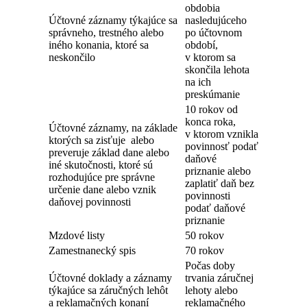
obdobia
Účtovné záznamy týkajúce sa
nasledujúceho
správneho, trestného alebo
po účtovnom
iného konania, ktoré sa
období,
neskončilo
v ktorom sa
skončila lehota
na ich
preskúmanie
10 rokov od
konca roka,
Účtovné záznamy, na základe
v ktorom vznikla
ktorých sa zisťuje alebo
povinnosť podať
preveruje základ dane alebo
daňové
iné skutočnosti, ktoré sú
priznanie alebo
rozhodujúce pre správne
zaplatiť daň bez
určenie dane alebo vznik
povinnosti
daňovej povinnosti
podať daňové
priznanie
Mzdové listy
50 rokov
Zamestnanecký spis
70 rokov
Počas doby
Účtovné doklady a záznamy
trvania záručnej
týkajúce sa záručných lehôt
lehoty alebo
a reklamačných konaní
reklamačného