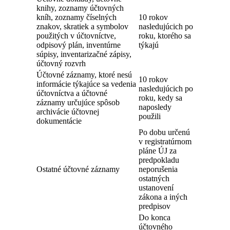
knihy, zoznamy účtovných
kníh, zoznamy číselných
10 rokov
znakov, skratiek a symbolov
nasledujúcich po
použitých v účtovníctve,
roku, ktorého sa
odpisový plán, inventúrne
týkajú
súpisy, inventarizačné zápisy,
účtovný rozvrh
Účtovné záznamy, ktoré nesú
10 rokov
informácie týkajúce sa vedenia
nasledujúcich po
účtovníctva a účtovné
roku, kedy sa
záznamy určujúce spôsob
naposledy
archivácie účtovnej
použili
dokumentácie
Po dobu určenú
v registratúrnom
pláne ÚJ za
predpokladu
Ostatné účtovné záznamy
neporušenia
ostatných
ustanovení
zákona a iných
predpisov
Do konca
účtovného