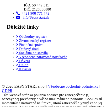
IČO: 50 449 311
DIČ: 2120338880
+421 908 771 772
info@easystart.sk
Dôležité linky
Obchodný register
Živnostenský register
Finančná správa
Daňový úrad
Sociálna poisťovňa
Všeobecná zdravotná poisťovňa
Dôvera
Union
Kataster
© 2026 EASY START s.r.o. |
Všeobecné obchodné podmienky
|
GDPR
Táto webová stránka používa cookies pre zabezpečenie jej
bezchybnej prevádzky a vášho maximálneho pohodlia. Cookies sú
momentálne nastavené na úrovni, ktorá zabezpečí plynulý chod jej
prezerania. Ak budete pokračovať bez zmien v nastavení, súhlasíte s