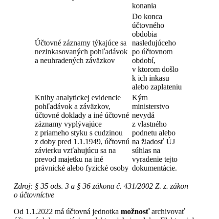
konania
Do konca
účtovného
obdobia
Účtovné záznamy týkajúce sa
nasledujúceho
nezinkasovaných pohľadávok
po účtovnom
a neuhradených záväzkov
období,
v ktorom došlo
k ich inkasu
alebo zaplateniu
Knihy analytickej evidencie
Kým
pohľadávok a záväzkov,
ministerstvo
účtovné doklady a iné účtovné
nevydá
záznamy vyplývajúce
z vlastného
z priameho styku s cudzinou
podnetu alebo
z doby pred 1.1.1949, účtovnú
na žiadosť ÚJ
závierku vzťahujúcu sa na
súhlas na
prevod majetku na iné
vyradenie tejto
právnické alebo fyzické osoby
dokumentácie.
Zdroj: § 35 ods. 3 a § 36 zákona č. 431/2002 Z. z. zákon
o účtovníctve
Od 1.1.2022 má účtovná jednotka
možnosť
archivovať