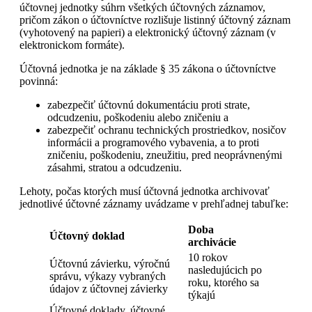
účtovnej jednotky súhrn všetkých účtovných záznamov,
pričom zákon o účtovníctve rozlišuje listinný účtovný záznam
(vyhotovený na papieri) a elektronický účtovný záznam (v
elektronickom formáte).
Účtovná jednotka je na základe § 35 zákona o účtovníctve
povinná:
zabezpečiť účtovnú dokumentáciu proti strate,
odcudzeniu, poškodeniu alebo zničeniu a
zabezpečiť ochranu technických prostriedkov, nosičov
informácii a programového vybavenia, a to proti
zničeniu, poškodeniu, zneužitiu, pred neoprávnenými
zásahmi, stratou a odcudzeniu.
Lehoty, počas ktorých musí účtovná jednotka archivovať
jednotlivé účtovné záznamy uvádzame v prehľadnej tabuľke:
Doba
Účtovný doklad
archivácie
10 rokov
Účtovnú závierku, výročnú
nasledujúcich po
správu, výkazy vybraných
roku, ktorého sa
údajov z účtovnej závierky
týkajú
Účtovné doklady, účtovné