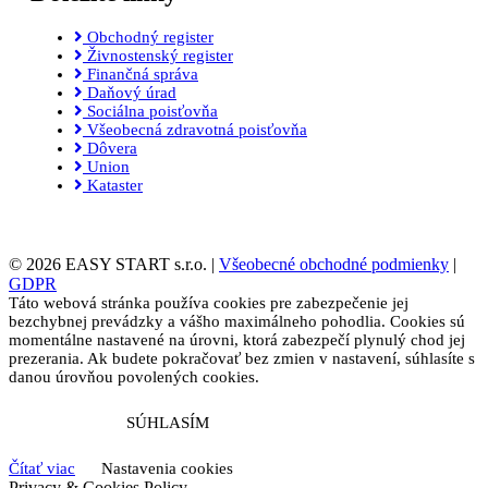
Obchodný register
Živnostenský register
Finančná správa
Daňový úrad
Sociálna poisťovňa
Všeobecná zdravotná poisťovňa
Dôvera
Union
Kataster
© 2026 EASY START s.r.o. |
Všeobecné obchodné podmienky
|
GDPR
Táto webová stránka používa cookies pre zabezpečenie jej
bezchybnej prevádzky a vášho maximálneho pohodlia. Cookies sú
momentálne nastavené na úrovni, ktorá zabezpečí plynulý chod jej
prezerania. Ak budete pokračovať bez zmien v nastavení, súhlasíte s
danou úrovňou povolených cookies.
SÚHLASÍM
Čítať viac
Nastavenia cookies
Privacy & Cookies Policy