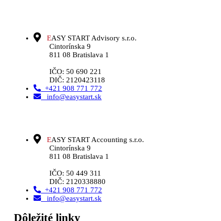
E
ASY START Advisory s.r.o.
Cintorínska 9
811 08 Bratislava 1
IČO: 50 690 221
DIČ: 2120423118
+421 908 771 772
info@easystart.sk
E
ASY START Accounting s.r.o.
Cintorínska 9
811 08 Bratislava 1
IČO: 50 449 311
DIČ: 2120338880
+421 908 771 772
info@easystart.sk
Dôležité linky