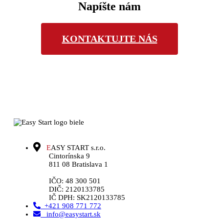
Napíšte nám
KONTAKTUJTE NÁS
E
ASY START s.r.o.
Cintorínska 9
811 08 Bratislava 1
IČO: 48 300 501
DIČ: 2120133785
IČ DPH: SK2120133785
+421 908 771 772
info@easystart.sk