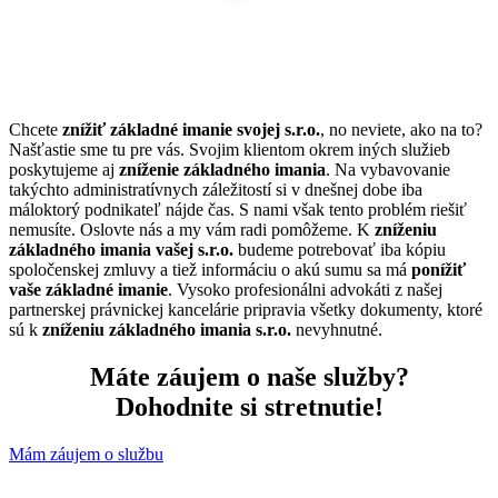
Chcete
znížiť základné imanie svojej s.r.o.
, no neviete, ako na to?
Našťastie sme tu pre vás. Svojim klientom okrem iných služieb
poskytujeme aj
zníženie základného imania
. Na vybavovanie
takýchto administratívnych záležitostí si v dnešnej dobe iba
máloktorý podnikateľ nájde čas. S nami však tento problém riešiť
nemusíte. Oslovte nás a my vám radi pomôžeme. K
zníženiu
základného imania
vašej s.r.o.
budeme potrebovať iba kópiu
spoločenskej zmluvy a tiež informáciu o akú sumu sa má
ponížiť
vaše základné imanie
. Vysoko profesionálni advokáti z našej
partnerskej právnickej kancelárie pripravia všetky dokumenty, ktoré
sú k
zníženiu základného imania s.r.o.
nevyhnutné.
Máte záujem o naše služby?
Dohodnite si stretnutie!
Mám záujem o službu