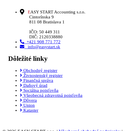
E
ASY START Accounting s.r.o.
Cintorínska 9
811 08 Bratislava 1
IČO: 50 449 311
DIČ: 2120338880
+421 908 771 772
info@easystart.sk
Dôležité linky
Obchodný register
Živnostenský register
Finančná správa
Daňový úrad
Sociálna poisťovňa
Všeobecná zdravotná poisťovňa
Dôvera
Union
Kataster