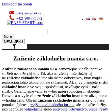
Preskočiť na obsah
info@easystart.sk
+421 908 771 772
Menu
MENU
MENU
Zníženie základného imania s.r.o.
Zníženie základného imania s.r.o.
samozrejme v našej ponuke
služieb nemôže chýbať. Tak ako na všetky naše služby, aj
na
zníženie základného imania
máme odborníkov, ktorí majú s
realizáciou tohto úkonu bohaté skúsenosti. Ak aj vy plánujete
znížiť
základné imanie
vo svojej spoločnosti, neváhajte využiť naše
služby. Garantujeme vám, že výber našej spoločnosti nebudete
ľutovať a navyše vám
zníženie základného imania
zrealizujeme za
výhodnú cenu. Okrem
zníženia základného imania s.r.o.
v našej
ponuke nájdete aj
zvýšenie základného imania
, ale aj ďalšie služby,
ako napríklad
jednoduché
alebo
podvojné účtovníctvo
,
predaj ready