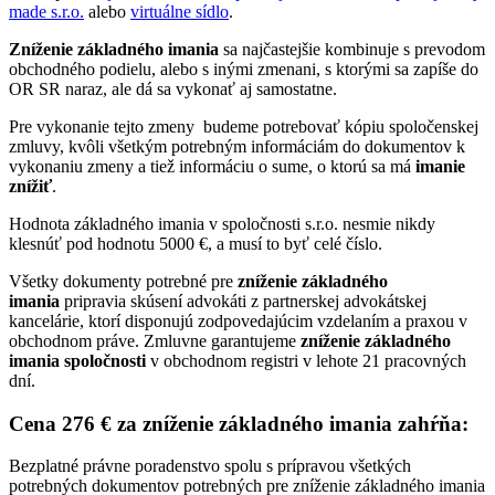
made s.r.o.
alebo
virtuálne sídlo
.
Zníženie základného imania
sa najčastejšie kombinuje s prevodom
obchodného podielu, alebo s inými zmenani, s ktorými sa zapíše do
OR SR naraz, ale dá sa vykonať aj samostatne.
Pre vykonanie tejto zmeny budeme potrebovať kópiu spoločenskej
zmluvy, kvôli všetkým potrebným informáciám do dokumentov k
vykonaniu zmeny a tiež informáciu o sume, o ktorú sa má
imanie
znížiť
.
Hodnota základného imania v spoločnosti s.r.o. nesmie nikdy
klesnúť pod hodnotu 5000 €, a musí to byť celé číslo.
Všetky dokumenty potrebné pre
zníženie základného
imania
pripravia skúsení advokáti z partnerskej advokátskej
kancelárie, ktorí disponujú zodpovedajúcim vzdelaním a praxou v
obchodnom práve. Zmluvne garantujeme
zníženie základného
imania spoločnosti
v obchodnom registri v lehote 21 pracovných
dní.
Cena 276 € za zníženie základného imania zahŕňa:
Bezplatné právne poradenstvo spolu s prípravou všetkých
potrebných dokumentov potrebných pre zníženie základného imania