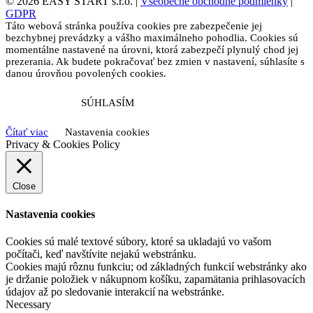
© 2026 EASY START s.r.o. |
Všeobecné obchodné podmienky
|
GDPR
Táto webová stránka používa cookies pre zabezpečenie jej
bezchybnej prevádzky a vášho maximálneho pohodlia. Cookies sú
momentálne nastavené na úrovni, ktorá zabezpečí plynulý chod jej
prezerania. Ak budete pokračovať bez zmien v nastavení, súhlasíte s
danou úrovňou povolených cookies.
SÚHLASÍM
Čítať viac
Nastavenia cookies
Privacy & Cookies Policy
Close
Nastavenia cookies
Cookies sú malé textové súbory, ktoré sa ukladajú vo vašom
počítači, keď navštívite nejakú webstránku.
Cookies majú rôznu funkciu; od základných funkcií webstránky ako
je držanie položiek v nákupnom košíku, zapamätania prihlasovacích
údajov až po sledovanie interakcií na webstránke.
Necessary