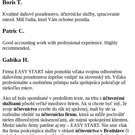
Boris T.
Kvalitné daňové poradenstvo, účtovnícke služby, spracovanie
miezd. Milí ľudia, ktorí Vám ochotne poradia.
Patric C.
Good accounting work with professional experience. Highly
recommended.
Gabika H.
Firma EASY START nám pomohla vďaka svojmu odbornému
daňovému poradenstvu úspešne vstúpiť na slovenský trh. Vďaka
profesionalite a osobnému prístupu naša spolupráca pokračuje už
niekoľko rokov.
Ako už bolo spomínané v predošlom texte, na trhu s
účtovnými
službami
pôsobí veľké množstvo firiem. Ak si chcete byť istý, že
svoje
účtovníctvo
zveríte do rúk tej správnej, mali by ste sa
rozhodne obrátiť na
účtovnícku firmu
, ktorá sa môže pochváliť
nielen dlhoročnými skúsenosťami, ale najmä spokojnými klientmi.
Medzi takéto firmy patríme aj my – EASY START. Nie sme však
iba firma poskytujúca služby v oblasti
účtovníctva v Bratislave
či