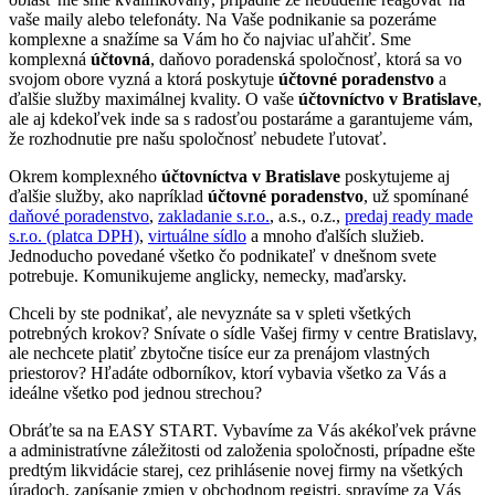
vaše maily alebo telefonáty. Na Vaše podnikanie sa pozeráme
komplexne a snažíme sa Vám ho čo najviac uľahčiť. Sme
komplexná
účtovná
, daňovo poradenská spoločnosť, ktorá sa vo
svojom obore vyzná a ktorá poskytuje
účtovné poradenstvo
a
ďalšie služby maximálnej kvality. O vaše
účtovníctvo v Bratislave
,
ale aj kdekoľvek inde sa s radosťou postaráme a garantujeme vám,
že rozhodnutie pre našu spoločnosť nebudete ľutovať.
Okrem komplexného
účtovníctva v Bratislave
poskytujeme aj
ďalšie služby, ako napríklad
účtovné poradenstvo
, už spomínané
daňové poradenstvo
,
zakladanie s.r.o.
, a.s., o.z.,
predaj ready made
s.r.o. (platca DPH)
,
virtuálne sídlo
a mnoho ďalších služieb.
Jednoducho povedané všetko čo podnikateľ v dnešnom svete
potrebuje. Komunikujeme anglicky, nemecky, maďarsky.
Chceli by ste podnikať, ale nevyznáte sa v spleti všetkých
potrebných krokov? Snívate o sídle Vašej firmy v centre Bratislavy,
ale nechcete platiť zbytočne tisíce eur za prenájom vlastných
priestorov? Hľadáte odborníkov, ktorí vybavia všetko za Vás a
ideálne všetko pod jednou strechou?
Obráťte sa na EASY START. Vybavíme za Vás akékoľvek právne
a administratívne záležitosti od založenia spoločnosti, prípadne ešte
predtým likvidácie starej, cez prihlásenie novej firmy na všetkých
úradoch, zapísanie zmien v obchodnom registri, spravíme za Vás