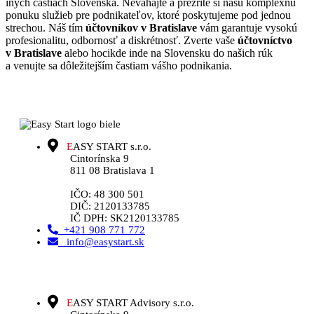
iných častiach Slovenska. Neváhajte a prezrite si našu komplexnú
ponuku služieb pre podnikateľov, ktoré poskytujeme pod jednou
strechou. Náš tím
účtovníkov v Bratislave
vám garantuje vysokú
profesionalitu, odbornosť a diskrétnosť. Zverte vaše
účtovníctvo
v Bratislave
alebo hocikde inde na Slovensku do našich rúk
a venujte sa dôležitejším častiam vášho podnikania.
E
ASY START s.r.o.
Cintorínska 9
811 08 Bratislava 1
IČO: 48 300 501
DIČ: 2120133785
IČ DPH: SK2120133785
+421 908 771 772
info@easystart.sk
E
ASY START Advisory s.r.o.