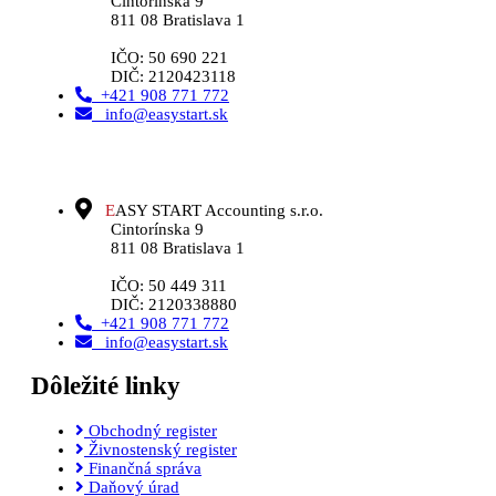
Cintorínska 9
811 08 Bratislava 1
IČO: 50 690 221
DIČ: 2120423118
+421 908 771 772
info@easystart.sk
E
ASY START Accounting s.r.o.
Cintorínska 9
811 08 Bratislava 1
IČO: 50 449 311
DIČ: 2120338880
+421 908 771 772
info@easystart.sk
Dôležité linky
Obchodný register
Živnostenský register
Finančná správa
Daňový úrad