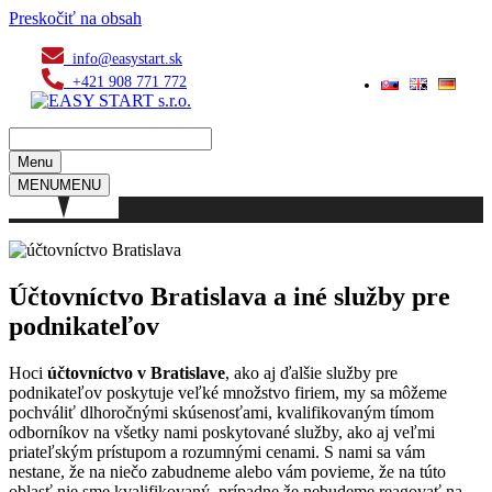
Preskočiť na obsah
info@easystart.sk
+421 908 771 772
Menu
MENU
MENU
Účtovníctvo Bratislava a iné služby pre
podnikateľov
Hoci
účtovníctvo v Bratislave
, ako aj ďalšie služby pre
podnikateľov poskytuje veľké množstvo firiem, my sa môžeme
pochváliť dlhoročnými skúsenosťami, kvalifikovaným tímom
odborníkov na všetky nami poskytované služby, ako aj veľmi
priateľským prístupom a rozumnými cenami. S nami sa vám
nestane, že na niečo zabudneme alebo vám povieme, že na túto
oblasť nie sme kvalifikovaný, prípadne že nebudeme reagovať na