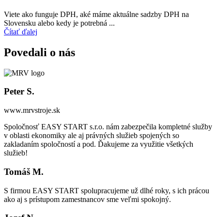
Viete ako funguje DPH, aké máme aktuálne sadzby DPH na
Slovensku alebo kedy je potrebná ...
Čítať ďalej
Povedali o nás
Peter S.
www.mrvstroje.sk
Spoločnosť EASY START s.r.o. nám zabezpečila kompletné služby
v oblasti ekonomiky ale aj právných služieb spojených so
zakladaním spoločností a pod. Ďakujeme za využitie všetkých
služieb!
Tomáš M.
S firmou EASY START spolupracujeme už dlhé roky, s ich prácou
ako aj s prístupom zamestnancov sme veľmi spokojný.