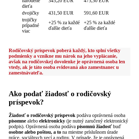
narodené
345,20 EUR
473,30 EUR
dieťa
dvojičky
431,50 EUR
591,60 EUR
trojičky
+25 % za každé
+25 % za každé
prípadné
ďalšie dieťa
ďalšie dieťa
viac
Rodičovský príspevok poberá každý, kto splní všetky
podmienky a vznikne mu nárok na jeho vyplácanie,
avšak na rodičovskej dovolenke je oprávnená osoba len
vtedy, ak je táto osoba evidovaná ako zamestnanec u
zamestnávateľa.
Ako podať žiadosť o rodičovský
príspevok?
Žiadosť o rodičovský príspevok
podáva oprávnená osoba
písomne
alebo
elektronicky
(je nutný zaručený elektronický
podpis). Oprávnená osoba podáva
písomnú
žiadosť
buď
osobne alebo poštou, a to
na miestne príslušnom úrade
práce, sociálnych vecí a rodiny. V prípade, že je oprávnená