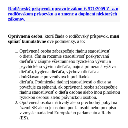
Rodičovský príspevok upravuje zákon č. 571/2009 Z. z. o
rodičovskom príspevku a o zmene a doplnení niektorých
zákonov.
Oprávnená osoba
, ktorá žiada o rodičovský príspevok,
musí
spĺňať
kumulatívne
dve podmienky, a to:
Oprávnená osoba zabezpečuje riadnu starostlivosť
o dieťa, čím sa rozumie starostlivosť poskytovaná
dieťaťu v záujme všestranného fyzického vývinu a
psychického vývinu dieťaťa, najmä primeraná výživa
dieťaťa, hygiena dieťaťa, výchova dieťaťa a
dodržiavanie preventívnych prehliadok
dieťaťa. Podmienka riadnej starostlivosti o dieťa sa
považuje za splnenú, ak oprávnená osoba zabezpečuje
riadnu starostlivosť o dieťa osobne alebo inou plnoletou
fyzickou osobou alebo právnickou osobou.
Oprávnená osoba má trvalý alebo prechodný pobyt na
území SR alebo je osobou podľa osobitného predpisu
v zmysle nariadení Európskeho parlamentu a Rady
(ES).