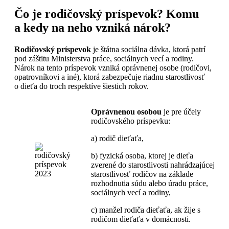
Čo je rodičovský príspevok? Komu
a kedy na neho vzniká nárok?
Rodičovský príspevok
je štátna sociálna dávka, ktorá patrí
pod záštitu Ministerstva práce, sociálnych vecí a rodiny.
Nárok na tento príspevok vzniká oprávnenej osobe (rodičovi,
opatrovníkovi a iné), ktorá zabezpečuje riadnu starostlivosť
o dieťa do troch respektíve šiestich rokov.
Oprávnenou osobou
je pre účely
rodičovského príspevku:
a) rodič dieťaťa,
b) fyzická osoba, ktorej je dieťa
zverené do starostlivosti nahrádzajúcej
starostlivosť rodičov na základe
rozhodnutia súdu alebo úradu práce,
sociálnych vecí a rodiny,
c) manžel rodiča dieťaťa, ak žije s
rodičom dieťaťa v domácnosti.