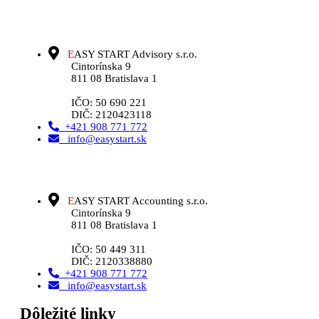
E
ASY START Advisory s.r.o.
Cintorínska 9
811 08 Bratislava 1
IČO: 50 690 221
DIČ: 2120423118
+421 908 771 772
info@easystart.sk
E
ASY START Accounting s.r.o.
Cintorínska 9
811 08 Bratislava 1
IČO: 50 449 311
DIČ: 2120338880
+421 908 771 772
info@easystart.sk
Dôležité linky