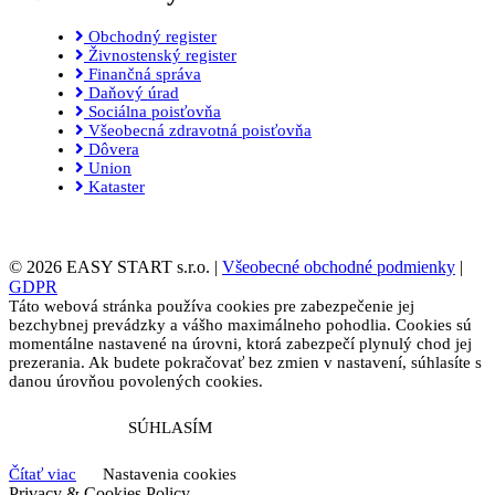
Obchodný register
Živnostenský register
Finančná správa
Daňový úrad
Sociálna poisťovňa
Všeobecná zdravotná poisťovňa
Dôvera
Union
Kataster
© 2026 EASY START s.r.o. |
Všeobecné obchodné podmienky
|
GDPR
Táto webová stránka používa cookies pre zabezpečenie jej
bezchybnej prevádzky a vášho maximálneho pohodlia. Cookies sú
momentálne nastavené na úrovni, ktorá zabezpečí plynulý chod jej
prezerania. Ak budete pokračovať bez zmien v nastavení, súhlasíte s
danou úrovňou povolených cookies.
SÚHLASÍM
Čítať viac
Nastavenia cookies
Privacy & Cookies Policy