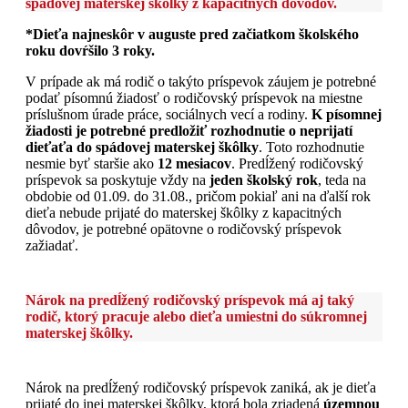
spádovej materskej škôlky z kapacitných dôvodov.
*Dieťa najneskôr v auguste pred začiatkom školského
roku dovŕšilo 3 roky.
V prípade ak má rodič o takýto príspevok záujem je potrebné
podať písomnú žiadosť o rodičovský príspevok na miestne
príslušnom úrade práce, sociálnych vecí a rodiny.
K písomnej
žiadosti je potrebné predložiť rozhodnutie o neprijatí
dieťaťa do spádovej materskej
škôlky
. Toto rozhodnutie
nesmie byť staršie ako
12 mesiacov
. Predĺžený rodičovský
príspevok sa poskytuje vždy na
jeden školský rok
, teda na
obdobie od 01.09. do 31.08., pričom pokiaľ ani na ďalší rok
dieťa nebude prijaté do materskej škôlky z kapacitných
dôvodov, je potrebné opätovne o rodičovský príspevok
zažiadať.
Nárok na predĺžený rodičovský príspevok má aj taký
rodič, ktorý pracuje alebo dieťa umiestni do súkromnej
materskej škôlky.
Nárok na predĺžený rodičovský príspevok zaniká, ak je dieťa
prijaté do inej materskej škôlky, ktorá bola zriadená
územnou