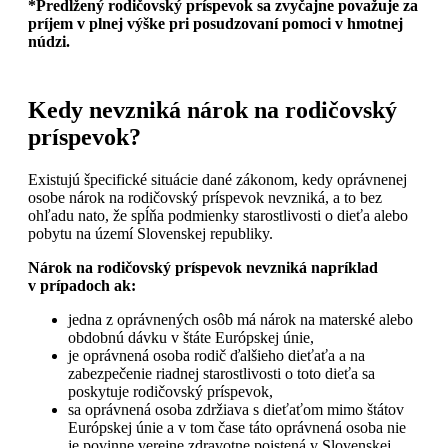
*Predĺžený rodičovský príspevok sa zvyčajne považuje za
príjem v plnej výške pri posudzovaní pomoci v hmotnej
núdzi.
Kedy nevzniká nárok na rodičovský
príspevok?
Existujú špecifické situácie dané zákonom, kedy oprávnenej
osobe nárok na rodičovský príspevok nevzniká, a to bez
ohľadu nato, že spĺňa podmienky starostlivosti o dieťa alebo
pobytu na území Slovenskej republiky.
Nárok na rodičovský príspevok nevzniká napríklad
v prípadoch ak:
jedna z oprávnených osôb má nárok na materské alebo
obdobnú dávku v štáte Európskej únie,
je oprávnená osoba rodič ďalšieho dieťaťa a na
zabezpečenie riadnej starostlivosti o toto dieťa sa
poskytuje rodičovský príspevok,
sa oprávnená osoba zdržiava s dieťaťom mimo štátov
Európskej únie a v tom čase táto oprávnená osoba nie
je povinne verejne zdravotne poistená v Slovenskej