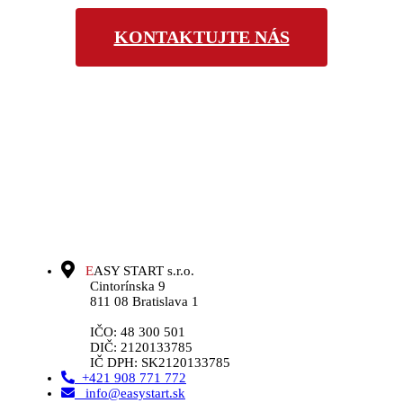
KONTAKTUJTE NÁS
E
ASY START s.r.o.
Cintorínska 9
811 08 Bratislava 1
IČO: 48 300 501
DIČ: 2120133785
IČ DPH: SK2120133785
+421 908 771 772
info@easystart.sk