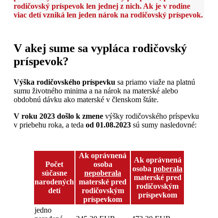
rodičovský príspevok len jednej z nich. Ak je v rodine
viac detí vzniká len jeden nárok na rodičovský príspevok.
V akej sume sa vypláca rodičovský
príspevok?
Výška rodičovského príspevku
sa priamo viaže na platnú
sumu životného minima a na nárok na materské alebo
obdobnú dávku ako materské v členskom štáte.
V roku 2023 došlo k zmene
výšky rodičovského príspevku
v priebehu roka, a teda
od 01.08.2023
sú sumy nasledovné:
Ak oprávnená
Ak oprávnená
Počet
osoba
osoba
poberala
súčasne
nepoberala
materské pred
narodených
materské pred
rodičovským
detí
rodičovským
príspevkom
príspevkom
jedno