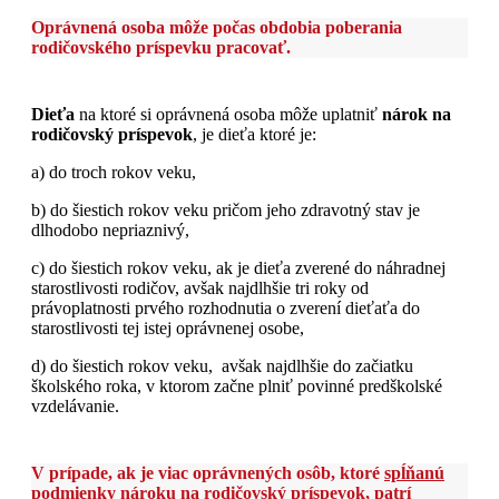
Oprávnená osoba môže počas obdobia poberania
rodičovského príspevku pracovať.
Dieťa
na ktoré si oprávnená osoba môže uplatniť
nárok na
rodičovský príspevok
, je dieťa ktoré je:
a) do troch rokov veku,
b) do šiestich rokov veku pričom jeho zdravotný stav je
dlhodobo nepriaznivý,
c) do šiestich rokov veku, ak je dieťa zverené do náhradnej
starostlivosti rodičov, avšak najdlhšie tri roky od
právoplatnosti prvého rozhodnutia o zverení dieťaťa do
starostlivosti tej istej oprávnenej osobe,
d) do šiestich rokov veku, avšak najdlhšie do začiatku
školského roka, v ktorom začne plniť povinné predškolské
vzdelávanie.
V prípade, ak je viac oprávnených osôb, ktoré
spĺňanú
podmienky nároku na rodičovský príspevok, patrí