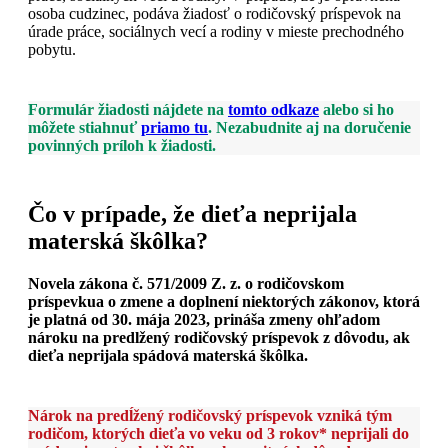
osoba cudzinec, podáva žiadosť o rodičovský príspevok na
úrade práce, sociálnych vecí a rodiny v mieste prechodného
pobytu.
Formulár žiadosti nájdete na
tomto odkaze
alebo si ho
môžete stiahnuť
priamo tu
. Nezabudnite aj na doručenie
povinných príloh k žiadosti.
Čo v prípade, že dieťa neprijala
materská škôlka?
Novela zákona č. 571/2009 Z. z. o rodičovskom
príspevkua o zmene a doplnení niektorých zákonov, ktorá
je platná od 30. mája 2023, prináša zmeny ohľadom
nároku na predlžený rodičovský príspevok z dôvodu, ak
dieťa neprijala spádová materská škôlka.
Nárok na predĺžený rodičovský príspevok vzniká tým
rodičom, ktorých dieťa vo veku od 3 rokov* neprijali do