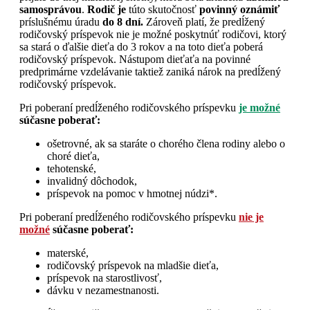
samosprávou
.
Rodič je
túto skutočnosť
povinný oznámiť
príslušnému úradu
do 8 dní.
Zároveň platí, že predĺžený
rodičovský príspevok nie je možné poskytnúť rodičovi, ktorý
sa stará o ďalšie dieťa do 3 rokov a na toto dieťa poberá
rodičovský príspevok. Nástupom dieťaťa na povinné
predprimárne vzdelávanie taktiež zaniká nárok na predĺžený
rodičovský príspevok.
Pri poberaní predĺženého rodičovského príspevku
je možné
súčasne poberať:
ošetrovné, ak sa staráte o chorého člena rodiny alebo o
choré dieťa,
tehotenské,
invalidný dôchodok,
príspevok na pomoc v hmotnej núdzi*.
Pri poberaní predĺženého rodičovského príspevku
nie je
možné
súčasne poberať:
materské,
rodičovský príspevok na mladšie dieťa,
príspevok na starostlivosť,
dávku v nezamestnanosti.