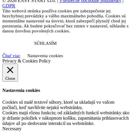
© 2026 EASY START s.r.o. |
Všeobecné obchodné podmienky
|
GDPR
Táto webová stránka používa cookies pre zabezpečenie jej
bezchybnej prevádzky a vášho maximálneho pohodlia. Cookies sú
momentálne nastavené na úrovni, ktorá zabezpečí plynulý chod jej
prezerania. Ak budete pokračovať bez zmien v nastavení, súhlasíte s
danou úrovňou povolených cookies.
SÚHLASÍM
Čítať viac
Nastavenia cookies
Privacy & Cookies Policy
Close
Nastavenia cookies
Cookies sú malé textové súbory, ktoré sa ukladajú vo vašom
počítači, keď navštívite nejakú webstránku.
Cookies majú rôznu funkciu; od základných funkcií webstránky ako
je držanie položiek v nákupnom košíku, zapamätania prihlasovacích
údajov až po sledovanie interakcií na webstránke.
Necessary