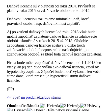
Daňové licencie sú v platnosti od roku 2014. Prvýkrát sa
platili v roku 2015 za zdaňovacie obdobie roku 2014.
Daňovou licenciou rozumieme minimálnu daň, ktorú
právnická osoba, resp. daňovník musí zaplatiť.
Aj po zrušení daňových licencií od roku 2018 však bude
možné započítať zaplatené daňové licencie za zdaňovacie
obdobia skončené v rokoch 2015 až 2018. Obdobie
započítania daňovej licencie zostáva v dĺžke troch
zdaňovacích období bezprostredne nasledujúcich po
zdaňovacom období, za ktoré bola daňová licencia zaplatená.
Firma bude môcť započítať daňovú licenciu od 1.1.2018 len
vtedy, ak jej daň bude vyššia ako daňová licencia, ktorú by
hypoteticky zaplatila. Zápočet bude môcť vykonať len voči
sume dane, ktorá presahuje hypotetickú sumu daňovej
licencie.
(PP)
<< Späť na predchádzajúcu stranu
Ohodnoťte článok:
(Ešte neboli pridané žiadne