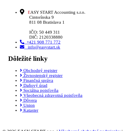
E
ASY START Accounting s.r.o.
Cintorínska 9
811 08 Bratislava 1
IČO: 50 449 311
DIČ: 2120338880
+421 908 771 772
info@easystart.sk
Dôležité linky
Obchodný register
Živnostenský register
Finančná správa
Daňový úrad
Sociálna poisťovňa
Všeobecná zdravotná poisťovňa
Dôvera
Union
Kataster