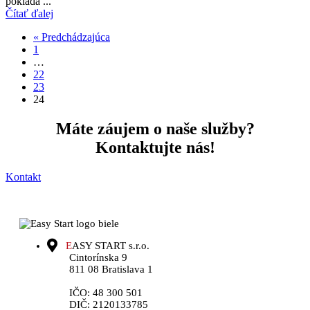
pokladá ...
Čítať ďalej
« Predchádzajúca
1
…
22
23
24
Máte záujem o naše služby?
Kontaktujte nás!
Kontakt
E
ASY START s.r.o.
Cintorínska 9
811 08 Bratislava 1
IČO: 48 300 501
DIČ: 2120133785