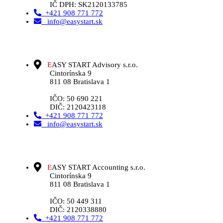
IČ DPH: SK2120133785
+421 908 771 772
info@easystart.sk
E
ASY START Advisory s.r.o.
Cintorínska 9
811 08 Bratislava 1
IČO: 50 690 221
DIČ: 2120423118
+421 908 771 772
info@easystart.sk
E
ASY START Accounting s.r.o.
Cintorínska 9
811 08 Bratislava 1
IČO: 50 449 311
DIČ: 2120338880
+421 908 771 772