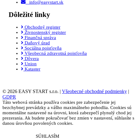
info@easystart.sk
Dôležité linky
Obchodný register
Živnostenský register
Finančná správa
Daňový úrad
Sociálna poisťovňa
Všeobecná zdravotná poisťovňa
Dôvera
Union
Kataster
© 2026 EASY START s.r.o. |
Všeobecné obchodné podmienky
|
GDPR
Táto webová stránka používa cookies pre zabezpečenie jej
bezchybnej prevádzky a vášho maximálneho pohodlia. Cookies sú
momentálne nastavené na úrovni, ktorá zabezpečí plynulý chod jej
prezerania. Ak budete pokračovať bez zmien v nastavení, súhlasíte s
danou úrovňou povolených cookies.
SÚHLASÍM