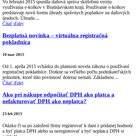
Vo februári 2015 spustila daňová správa skúšobnú verziu
využívania e-kolkov v Bratislavskom kraji. Používanie e-kolkov
predstavuje novú formu úhrady správnych poplatkov na daňových
úradoch. Úhrada ...
Čítať ďalej
Bezplatná novinka – virtuálna registračná
pokladnica
10 mar 2015
Od 1. apríla 2015 vchádza do platnosti novela zákona o používaní
registračnej pokladnice. Dotkne sa veľkého počtu podnikateľských
jednotiek, ktoré túto povinnosť doteraz nemali. Základnou ...
Čítať ďalej
Ako pri nákupe odpočítať DPH ako platca a
nefakturovať DPH ako neplatca?
23 feb 2015
Otázku či sa po založení firmy registrovať k dani z pridanej hodnoty
a byť platca DPH alebo sa neregistrovať a byť neplatca DPH si